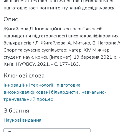
як в аспекті техніко-тактичної, так і психологічної
підготовленості контингенту, який досліджувався.
Опис
Жигайлова Л. Інноваційні технології як засіб
підвищення підготовленості висококваліфікованих
більярдистів / Л. Жигайлова, А. Митько, В. Нагорна //
Спорт та сучасне суспільство: матер. ХIV Міжнар.
студент. наук. конф. [Інтернет], 19 березня 2021 р. -
Київ: НУФВСУ, 2021. - С. 177-183.
Ключові слова
інноваційні технології
,
підготовка
,
висококваліфіковані більярдисти
,
навчально-
тренувальний процес
Зібрання
Наукові видання