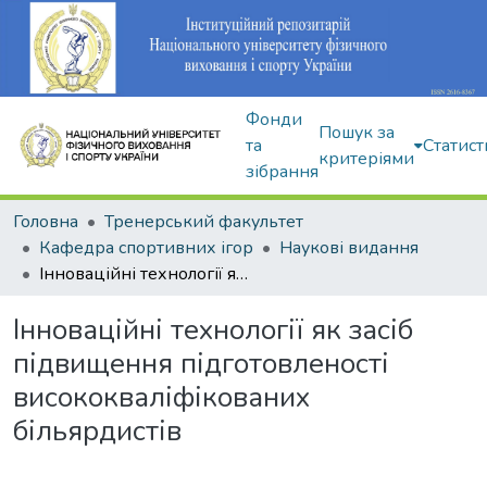
Фонди
Пошук за
та
Статист
критеріями
зібрання
Головна
Тренерський факультет
Кафедра спортивних ігор
Наукові видання
Інноваційні технології як засіб підвищення підготовленості висококваліфікованих більярдистів
Інноваційні технології як засіб
підвищення підготовленості
висококваліфікованих
більярдистів