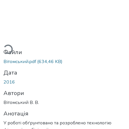
иться...
Файли
Вітомський.pdf
(634,46 KB)
Дата
2016
Автори
Вітомський В. В.
Анотація
У роботі обґрунтовано та розроблено технологію