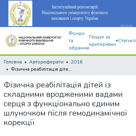
Фонди
Пошук за
та
Статист
критеріями
зібрання
Головна
Автореферати
2016
Фізична реабілітація дітей із складними вродженими вадами серця з функціонально єдиним шлуночком після гемодинамічної корекції
Фізична реабілітація дітей із
складними вродженими вадами
серця з функціонально єдиним
шлуночком після гемодинамічної
корекції