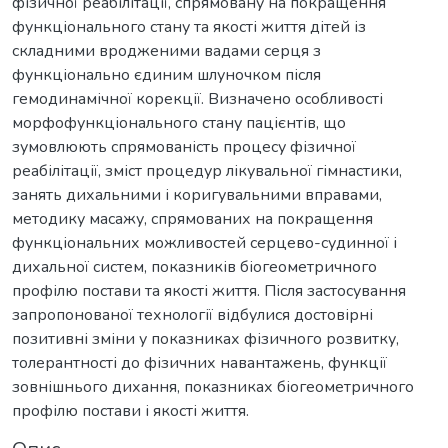
фізичної реабілітації, спрямовану на покращення
функціонального стану та якості життя дітей із
складними вродженими вадами серця з
функціонально єдиним шлуночком після
гемодинамічної корекції. Визначено особливості
морфофункціонального стану пацієнтів, що
зумовлюють спрямованість процесу фізичної
реабілітації, зміст процедур лікувальної гімнастики,
занять дихальними і коригувальними вправами,
методику масажу, спрямованих на покращення
функціональних можливостей серцево-судинної і
дихальної систем, показників біогеометричного
профілю постави та якості життя. Після застосування
запропонованої технології відбулися достовірні
позитивні зміни у показниках фізичного розвитку,
толерантності до фізичних навантажень, функції
зовнішнього дихання, показниках біогеометричного
профілю постави і якості життя.