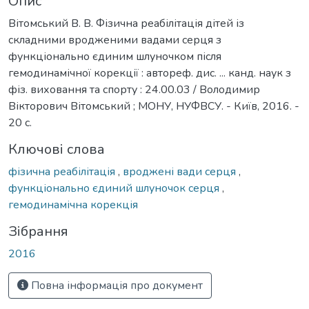
Опис
Вітомський В. В. Фізична реабілітація дітей із
складними вродженими вадами серця з
функціонально єдиним шлуночком після
гемодинамічної корекції : автореф. дис. ... канд. наук з
фіз. виховання та спорту : 24.00.03 / Володимир
Вікторович Вітомський ; МОНУ, НУФВСУ. - Київ, 2016. -
20 с.
Ключові слова
фізична реабілітація
,
вроджені вади серця
,
функціонально єдиний шлуночок серця
,
гемодинамічна корекція
Зібрання
2016
Повна інформація про документ