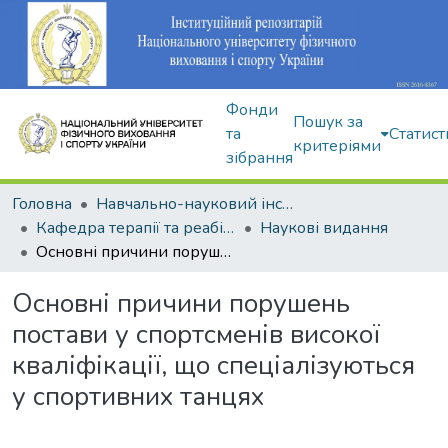
Фонди
Пошук за
та
Статист
критеріями
зібрання
Головна
Навчально-науковий інститут здоров'я, реабілітації та фізичного виховання
Кафедра терапії та реабілітації
Наукові видання
Основні причини порушень постави у спортсменів високої кваліфікації, що спеціалізуються у спортивних танцях
Основні причини порушень
постави у спортсменів високої
кваліфікації, що спеціалізуються
у спортивних танцях