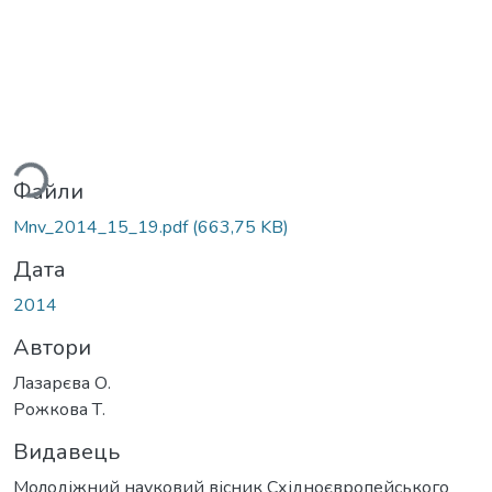
ься...
Файли
Mnv_2014_15_19.pdf
(663,75 KB)
Дата
2014
Автори
Лазарєва О.
Рожкова Т.
Видавець
Молодіжний науковий вісник Східноєвропейського