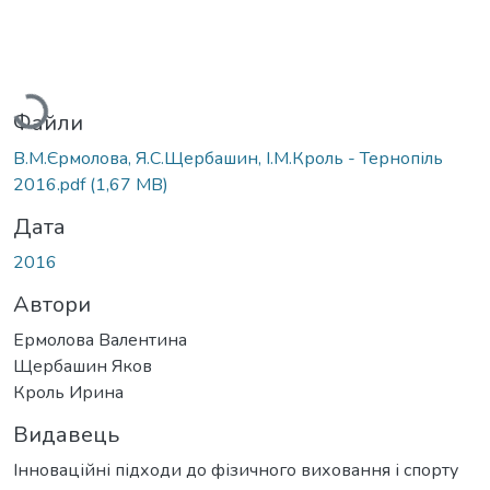
Вантажиться...
Файли
В.М.Єрмолова, Я.С.Щербашин, І.М.Кроль - Тернопіль
2016.pdf
(1,67 MB)
Дата
2016
Автори
Ермолова Валентина
Щербашин Яков
Кроль Ирина
Видавець
Інноваційні підходи до фізичного виховання і спорту