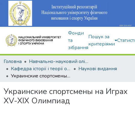
Фонди
Пошук за
та
Статист
критеріями
зібрання
Головна
Навчально-науковий олімпійський інститут
Кафедра історії і теорії олімпійського спорту
Наукові видання
Украинские спортсмены на Играх XV-XIX Олимпиад
Украинские спортсмены на Играх
XV-XIX Олимпиад