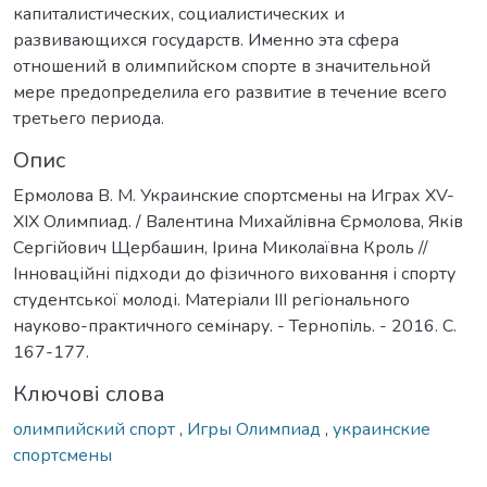
капиталистических, социалистических и
развивающихся государств. Именно эта сфера
отношений в олимпийском спорте в значительной
мере предопределила его развитие в течение всего
третьего периода.
Опис
Ермолова В. М. Украинские спортсмены на Играх XV-
XIX Олимпиад. / Валентина Михайлівна Єрмолова, Яків
Сергійович Щербашин, Ірина Миколаївна Кроль //
Інноваційні підходи до фізичного виховання і спорту
студентської молоді. Матеріали ІІІ регіонального
науково-практичного семінару. - Тернопіль. - 2016. С.
167-177.
Ключові слова
олимпийский спорт
,
Игры Олимпиад
,
украинские
спортсмены