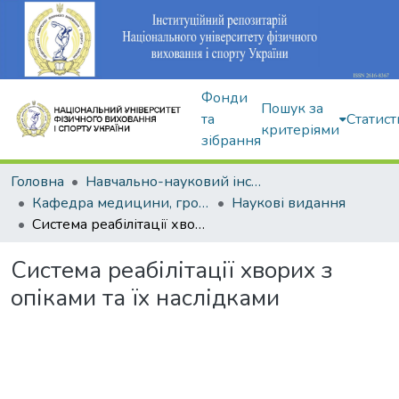
Фонди
Пошук за
та
Статист
критеріями
зібрання
Головна
Навчально-науковий інститут здоров'я, реабілітації та фізичного виховання
Кафедра медицини, громадського здоров'я та екології спорту
Наукові видання
Система реабілітації хворих з опіками та їх наслідками
Система реабілітації хворих з
опіками та їх наслідками