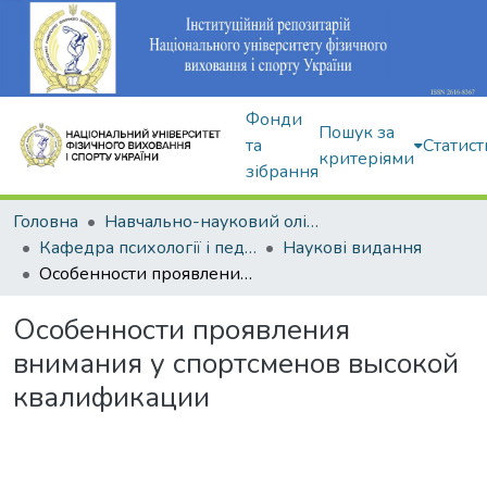
Фонди
Пошук за
та
Статист
критеріями
зібрання
Головна
Навчально-науковий олімпійський інститут
Кафедра психології і педагогіки
Наукові видання
Особенности проявления внимания у спортсменов высокой квалификации
Особенности проявления
внимания у спортсменов высокой
квалификации