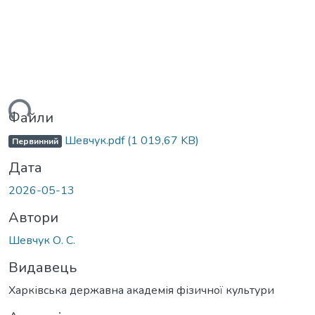
ться...
Файли
Шевчук.pdf
(1 019,67 KB)
Первинний
Дата
2026-05-13
Автори
Шевчук О. С.
Видавець
Харківська державна академія фізичної культури