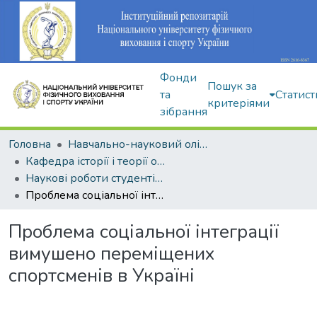
Фонди
Пошук за
та
Статист
критеріями
зібрання
Головна
Навчально-науковий олімпійський інститут
Кафедра історії і теорії олімпійського спорту
Наукові роботи студентів і аспірантів
Проблема соціальної інтеграції вимушено переміщених спортсменів в Україні
Проблема соціальної інтеграції
вимушено переміщених
спортсменів в Україні