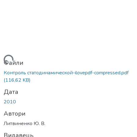
ажиться...
Файли
Контроль статодинамической-ilovepdf-compressed.pdf
(116,62 KB)
Дата
2010
Автори
Литвиненко Ю. В.
Видавець