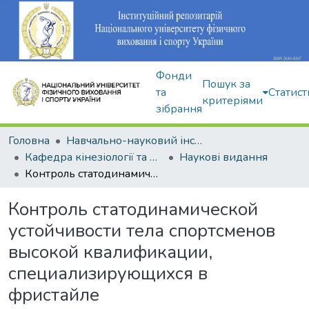
Фонди
Пошук за
та
Статист
критеріями
зібрання
Головна
Навчально-науковий інститут здоров'я, реабілітації та фізичного виховання
Кафедра кінезіології та фізкультурно-спортивної реабілітації
Наукові видання
Контроль статодинамической устойчивости тела спортсменов высокой квалификации, специализирующихся в фристайле
Контроль статодинамической
устойчивости тела спортсменов
высокой квалификации,
специализирующихся в
фристайле