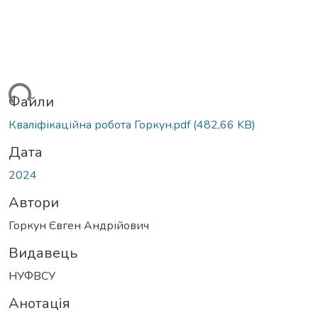
ься...
Файли
Кваліфікаційна робота Горкун.pdf
(482,66 KB)
Дата
2024
Автори
Горкун Євген Андрійович
Видавець
НУФВСУ
Анотація