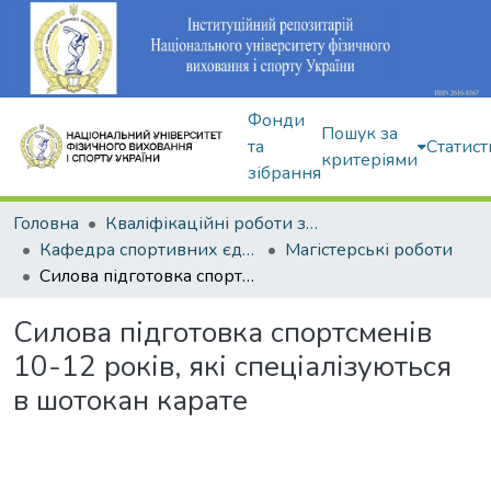
Фонди
Пошук за
та
Статист
критеріями
зібрання
Головна
Кваліфікаційні роботи здобувачів вищої освіти
Кафедра спортивних єдиноборств та силових видів спорту
Магістерські роботи
Силова підготовка спортсменів 10-12 років, які спеціалізуються в шотокан карате
Силова підготовка спортсменів
10-12 років, які спеціалізуються
в шотокан карате