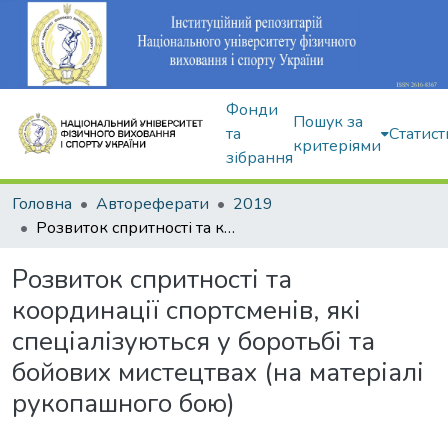
Фонди
Пошук за
та
Статист
критеріями
зібрання
Головна
Автореферати
2019
Розвиток спритності та координації спортсменів, які спеціалізуються у боротьбі та бойових мистецтвах (на матеріалі рукопашного бою)
Розвиток спритності та
координації спортсменів, які
спеціалізуються у боротьбі та
бойових мистецтвах (на матеріалі
рукопашного бою)