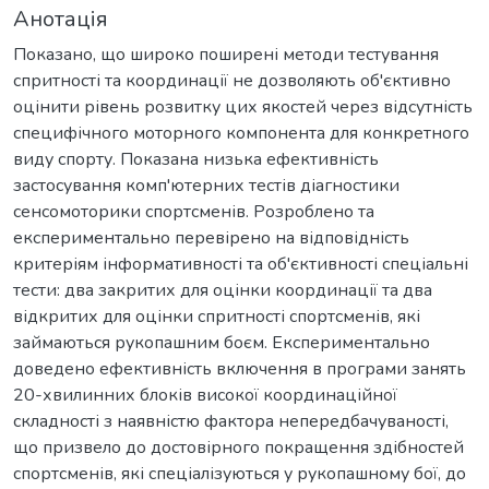
Анотація
Показано, що широко поширені методи тестування
спритності та координації не дозволяють об'єктивно
оцінити рівень розвитку цих якостей через відсутність
специфічного моторного компонента для конкретного
виду спорту. Показана низька ефективність
застосування комп'ютерних тестів діагностики
сенсомоторики спортсменів. Розроблено та
експериментально перевірено на відповідність
критеріям інформативності та об'єктивності спеціальні
тести: два закритих для оцінки координації та два
відкритих для оцінки спритності спортсменів, які
займаються рукопашним боєм. Експериментально
доведено ефективність включення в програми занять
20-хвилинних блоків високої координаційної
складності з наявністю фактора непередбачуваності,
що призвело до достовірного покращення здібностей
спортсменів, які спеціалізуються у рукопашному бої, до