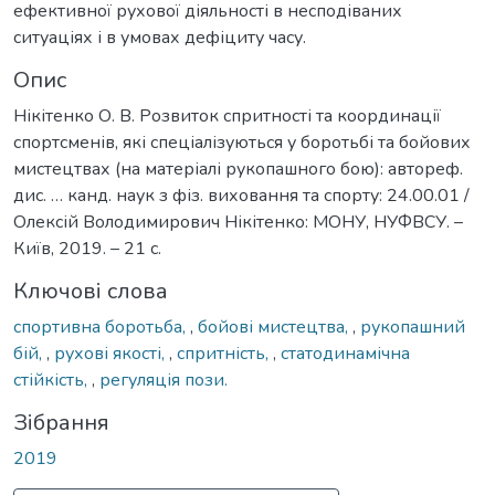
ефективної рухової діяльності в несподіваних
ситуаціях і в умовах дефіциту часу.
Опис
Нікітенко О. В. Розвиток спритності та координації
спортсменів, які спеціалізуються у боротьбі та бойових
мистецтвах (на матеріалі рукопашного бою): автореф.
дис. … канд. наук з фіз. виховання та спорту: 24.00.01 /
Олексій Володимирович Нікітенко: МОНУ, НУФВСУ. –
Київ, 2019. – 21 с.
Ключові слова
спортивна боротьба,
,
бойові мистецтва,
,
рукопашний
бій,
,
рухові якості,
,
спритність,
,
статодинамічна
стійкість,
,
регуляція пози.
Зібрання
2019