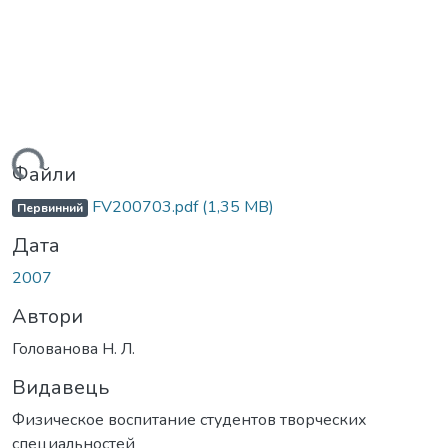
житься...
Файли
FV200703.pdf
(1,35 MB)
Первинний
Дата
2007
Автори
Голованова Н. Л.
Видавець
Физическое воспитание студентов творческих
специальностей