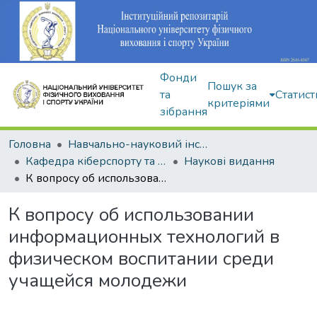
Фонди
Пошук за
та
Статист
критеріями
зібрання
Головна
Навчально-науковий інститут здоров'я, реабілітації та фізичного виховання
Кафедра кіберспорту та інформаційних технологій
Наукові видання
К вопросу об использовании информационных технологий в физическом воспитании среди учащейся молодежи
К вопросу об использовании
информационных технологий в
физическом воспитании среди
учащейся молодежи