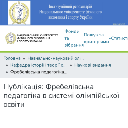
Фонди
Пошук за
та
Статист
критеріями
зібрання
Головна
Навчально-науковий олімпійський інститут
Кафедра історії і теорії олімпійського спорту
Наукові видання
Фребелівська педагогіка в системі олімпійської освіти
Публікація:
Фребелівська
педагогіка в системі олімпійської
освіти