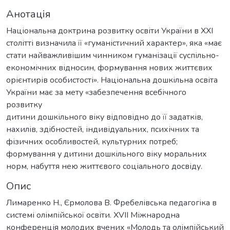
Анотація
Національна доктрина розвитку освіти України в ХХІ
столітті визначила її «гуманістичний характер», яка «має
стати найважливішим чинником гуманізації суспільно-
економічних відносин, формування нових життєвих
орієнтирів особистості». Національна дошкільна освіта
України має за мету «забезпечення всебічного
розвитку
дитини дошкільного віку відповідно до її задатків,
нахилів, здібностей, індивідуальних, психічних та
фізичних особливостей, культурних потреб;
формування у дитини дошкільного віку моральних
норм, набуття нею життєвого соціального досвіду.
Опис
Лимаренко Н., Єрмолова В. Фребелівська педагогіка в
системі олімпійської освіти. ХVII Міжнародна
конференція молодих вчених «Молодь та олімпійський