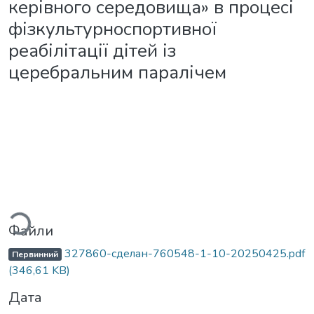
керівного середовища» в процесі
фізкультурноспортивної
реабілітації дітей із
церебральним паралічем
житься...
Файли
327860-сделан-760548-1-10-20250425.pdf
Первинний
(346,61 KB)
Дата