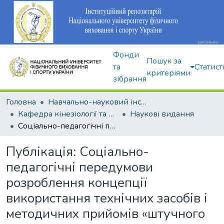
Фонди
Пошук за
та
Статист
критеріями
зібрання
Головна
Навчально-науковий інститут здоров'я, реабілітації та фізичного виховання
Кафедра кінезіології та фізкультурно-спортивної реабілітації
Наукові видання
Соціально-педагогічні передумови розроблення концепції використання технічних засобів і методичних прийомів «штучного керівного середовища» в процесі фізкультурноспортивної реабілітації дітей із церебральним паралічем
Публікація:
Соціально-
педагогічні передумови
розроблення концепції
використання технічних засобів і
методичних прийомів «штучного