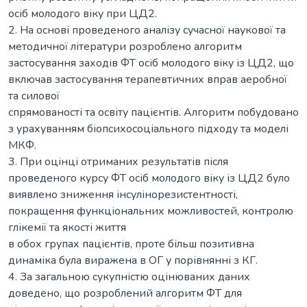
осіб молодого віку при ЦД2.
2. На основі проведеного аналізу сучасної наукової та
методичної літератури розроблено алгоритм
застосування заходів ФТ осіб молодого віку із ЦД2, що
включав застосування терапевтичних вправ аеробної
та силової
спрямованості та освіту пацієнтів. Алгоритм побудовано
з урахуванням біопсихосоціального підходу та моделі
МКФ.
3. При оцінці отриманих результатів після
проведеного курсу ФТ осіб молодого віку із ЦД2 було
виявлено зниження інсулінорезистентності,
покращення функціональних можливостей, контролю
глікемії та якості життя
в обох групах пацієнтів, проте більш позитивна
динаміка була виражена в ОГ у порівнянні з КГ.
4. За загальною сукупністю оцінюваних даних
доведено, що розроблений алгоритм ФТ для