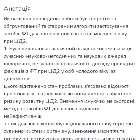
Анотація
Як наслідок проведеної роботи був теоретично
обґрунтований та створений алгоритм застосування
засобів ФТ для відновлення пацієнтів молодого віку
при ЦД2.
1. Було виконано аналітичний огляд та систематизація
сучасних науково-методичних та наукових джерел
інформації, результатів практичного досвіду провідних
фахівців з ФТ при ЦД2 у осіб молодого віку, за
допомогою
цього відстежено стан проблеми, з'ясовано відомості
про етіологію, патофізіологію виникнення та фактори
ризику розвитку ЦД2. Вивчення існуючих на сьогодні
методів і засобів ФТ дозволило виділити
найефективніші
з них для поліпшення функціонального стану серцево-
судинної системи організму, зниження маси тіла та
ризику розвитку ускладнень, покращення якості життя