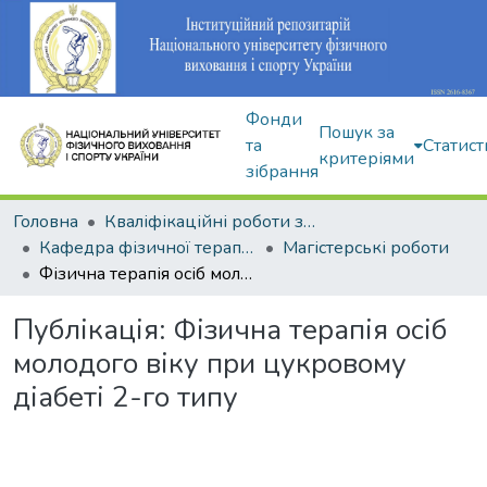
Фонди
Пошук за
та
Статист
критеріями
зібрання
Головна
Кваліфікаційні роботи здобувачів вищої освіти
Кафедра фізичної терапії та ерготерапії
Магістерські роботи
Фізична терапія осіб молодого віку при цукровому діабеті 2-го типу
Публікація:
Фізична терапія осіб
молодого віку при цукровому
діабеті 2-го типу