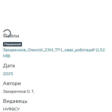
житься...
Файли
Первинний
Захаренков_Олексій_23М_ТР1_квал_робота.pdf
(1,52
MB)
Дата
2025
Автори
Захаренков О. Т.
Видавець
НУФВСУ