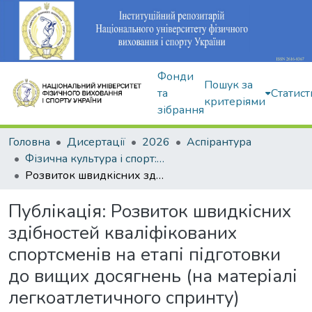
Фонди
Пошук за
та
Статист
критеріями
зібрання
Головна
Дисертації
2026
Аспірантура
Фізична культура і спорт: 017
Розвиток швидкісних здібностей кваліфікованих спортсменів на етапі підготовки до вищих досягнень (на матеріалі легкоатлетичного спринту)
Публікація:
Розвиток швидкісних
здібностей кваліфікованих
спортсменів на етапі підготовки
до вищих досягнень (на матеріалі
легкоатлетичного спринту)