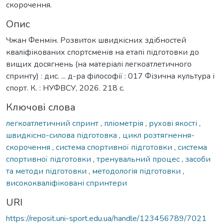
скорочення.
Опис
Чжан Фенмін. Розвиток швидкісних здібностей
кваліфікованих спортсменів на етапі підготовки до
вищих досягнень (на матеріалі легкоатлетичного
спринту) : дис. ... д-ра філософії : 017 Фізична культура і
спорт. К. : НУФВСУ, 2026. 218 с.
Ключові слова
легкоатлетичний спринт
,
пліометрія
,
рухові якості
,
швидкісно-силова підготовка
,
цикл розтягнення-
скорочення
,
система спортивної підготовки
,
система
спортивної підготовки
,
тренувальний процес
,
засоби
та методи підготовки
,
методологія підготовки
,
висококваліфіковані спринтери
URI
https://reposit.uni-sport.edu.ua/handle/123456789/7021