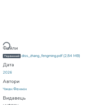
ться...
Файли
diss_zhang_fengming.pdf
(2,84 MB)
Первинний
Дата
2026
Автори
Чжан Фенмін
Видавець