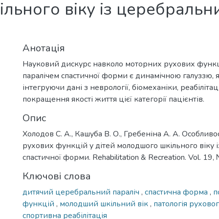
ільного віку із церебральн
Анотація
Науковий дискурс навколо моторних рухових функц
паралічем спастичної форми є динамічною галуззю, я
інтегруючи дані з неврології, біомеханіки, реабілітац
покращення якості життя цієї категорії пацієнтів.
Опис
Холодов С. А., Кашуба В. О., Гребеніна А. А. Особлив
рухових функцій у дітей молодшого шкільного віку 
спастичної форми. Rehabilitation & Recreation. Vol. 19,
Ключові слова
дитячий церебральний параліч
,
спастична форма
,
п
функцій
,
молодший шкільний вік
,
патологія рухово
спортивна реабілітація