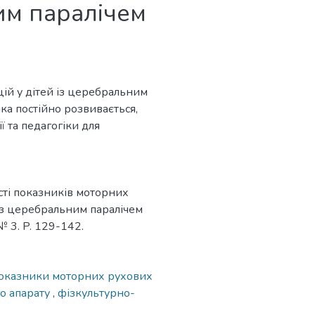
им паралічем
ій у дітей із церебральним
ка постійно розвивається,
ії та педагогіки для
ості показників моторних
із церебральним паралічем
 № 3. P. 129-142.
оказники моторних рухових
го апарату
,
фізкультурно-