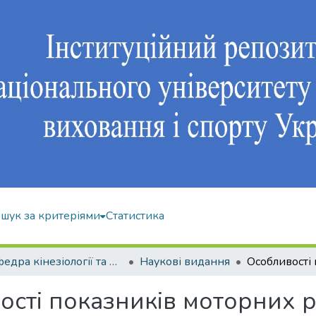
шук за критеріями
Статистика
Кафедра кінезіології та фізкультурно-спортивної реабілітації
Наукові видання
ості показників моторних 