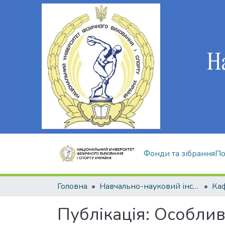
Фонди та зібрання
По
Головна
Навчально-науковий інститут здоров'я, реабілітації та фізичного виховання
Публікація:
Особлив