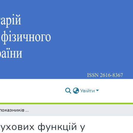
Увійти
Особливості показників моторних рухових функцій у дітей молодшого шкільного віку із церебральним паралічем спастичної форми
рухових функцій у