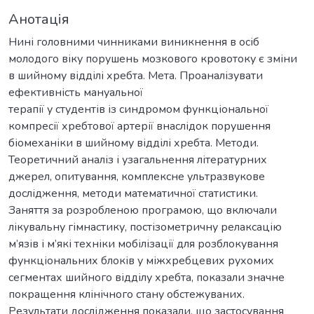
Анотація
Нині головними чинниками виникнення в осіб
молодого віку порушень мозкового кровотоку є зміни
в шийному відділі хребта. Мета. Проаналізувати
ефективність мануальної
терапії у студентів із синдромом функціональної
компресії хребтової артерії внаслідок порушення
біомеханіки в шийному відділі хребта. Методи.
Теоретичний аналіз і узагальнення літературних
джерел, опитування, комплексне ультразвукове
дослідження, методи математичної статистики.
Заняття за розробленою програмою, що включали
лікувальну гімнастику, постізометричну релаксацію
м’язів і м’які техніки мобілізації для розблокування
функціональних блоків у міжхребцевих рухомих
сегментах шийного відділу хребта, показали значне
покращення клінічного стану обстежуваних.
Результати дослідження показали, що застосування