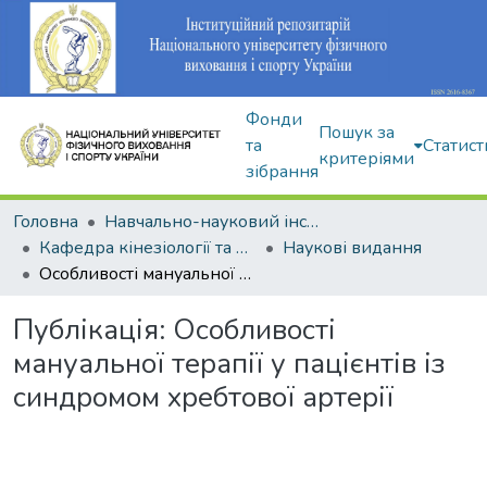
Фонди
Пошук за
та
Статист
критеріями
зібрання
Головна
Навчально-науковий інститут здоров'я, реабілітації та фізичного виховання
Кафедра кінезіології та фізкультурно-спортивної реабілітації
Наукові видання
Особливості мануальної терапії у пацієнтів із синдромом хребтової артерії
Публікація:
Особливості
мануальної терапії у пацієнтів із
синдромом хребтової артерії