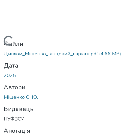
Вантажиться...
Файли
Диплом_Міщенко_кінцевий_варіант.pdf
(4,66 MB)
Дата
2025
Автори
Міщенко О. Ю.
Видавець
НУФВСУ
Анотація