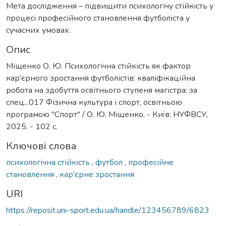
Мета дослідження – підвищити психологічу стійкість у
процесі професійного становлення футболіста у
сучасних умовах.
Опис
Міщенко О. Ю. Психологічна стійкість як фактор
кар’єрного зростання футболістів: кваліфікаційна
робота на здобуття освітнього ступеня магістра: за
спец...017 Фізична культура і спорт, освітньою
програмою "Спорт" / О. Ю. Міщенко. - Київ: НУФВСУ,
2025. - 102 с.
Ключові слова
психологічна стійкість
,
футбол
,
професійне
становлення
,
кар'єрне зростання
URI
https://reposit.uni-sport.edu.ua/handle/123456789/6823