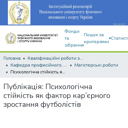
Фонди
Пошук за
та
Статист
критеріями
зібрання
Головна
Кваліфікаційні роботи здобувачів вищої освіти
Кафедра професійного, неолімпійського та адаптивного спорту
Магістерські роботи
Психологічна стійкість як фактор кар’єрного зростання футболістів
Публікація:
Психологічна
стійкість як фактор кар’єрного
зростання футболістів