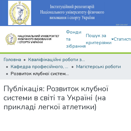
Фонди
Пошук за
та
Статист
критеріями
зібрання
Головна
Кваліфікаційні роботи здобувачів вищої освіти
Кафедра професійного, неолімпійського та адаптивного спорту
Магістерські роботи
Розвиток клубної системи в світі та Україні (на прикладі легкої атлетики)
Публікація:
Розвиток клубної
системи в світі та Україні (на
прикладі легкої атлетики)