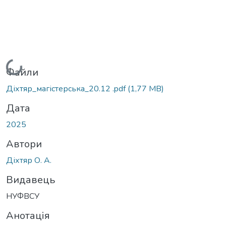
Вантажиться...
Файли
Діхтяр_магістерська_20.12 .pdf
(1,77 MB)
Дата
2025
Автори
Діхтяр О. А.
Видавець
НУФВСУ
Анотація