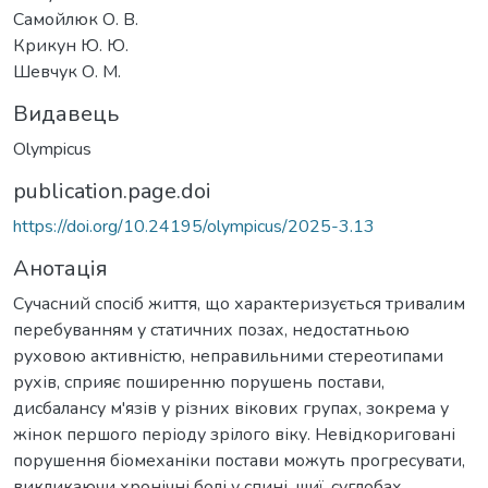
Самойлюк О. В.
Крикун Ю. Ю.
Шевчук О. М.
Видавець
Olympicus
publication.page.doi
https://doi.org/10.24195/olympicus/2025-3.13
Анотація
Сучасний спосіб життя, що характеризується тривалим
перебуванням у статичних позах, недостатньою
руховою активністю, неправильними стереотипами
рухів, сприяє поширенню порушень постави,
дисбалансу м'язів у різних вікових групах, зокрема у
жінок першого періоду зрілого віку. Невідкориговані
порушення біомеханіки постави можуть прогресувати,
викликаючи хронічні болі у спині, шиї, суглобах,