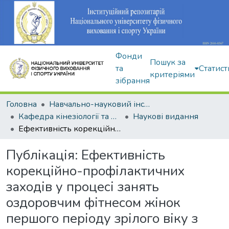
Фонди
Пошук за
та
Статист
критеріями
зібрання
Головна
Навчально-науковий інститут здоров'я, реабілітації та фізичного виховання
Кафедра кінезіології та фізкультурно-спортивної реабілітації
Наукові видання
Ефективність корекційно-профілактичних заходів у процесі занять оздоровчим фітнесом жінок першого періоду зрілого віку з різним станом біомеханіки просторової організації тіла
Публікація:
Ефективність
корекційно-профілактичних
заходів у процесі занять
оздоровчим фітнесом жінок
першого періоду зрілого віку з