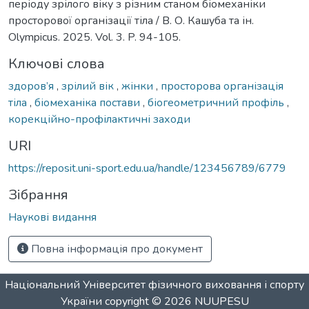
періоду зрілого віку з різним станом біомеханіки
просторової організації тіла / В. О. Кашуба та ін.
Olympicus. 2025. Vol. 3. P. 94-105.
Ключові слова
здоров’я
,
зрілий вік
,
жінки
,
просторова організація
тіла
,
біомеханіка постави
,
біогеометричний профіль
,
корекційно-профілактичні заходи
URI
https://reposit.uni-sport.edu.ua/handle/123456789/6779
Зібрання
Наукові видання
Повна інформація про документ
Національний Університет фізичного виховання і спорту
України
copyright © 2026
NUUPESU