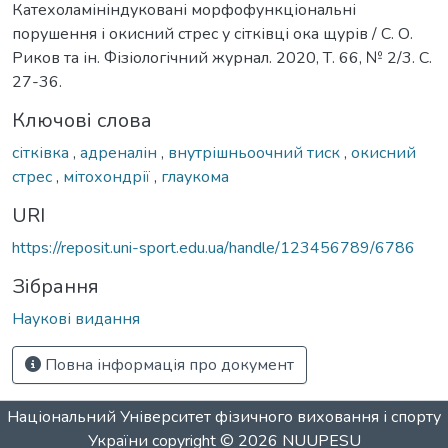
Катехоламініндуковані морфофункціональні
порушення і окисний стрес у сітківці ока щурів / С. О.
Риков та ін. Фізіологічний журнал. 2020, Т. 66, № 2/3. С.
27-36.
Ключові слова
сітківка
,
адреналін
,
внутрішньоочний тиск
,
окисний
стрес
,
мітохондрії
,
глаукома
URI
https://reposit.uni-sport.edu.ua/handle/123456789/6786
Зібрання
Наукові видання
Повна інформація про документ
Національний Університет фізичного виховання і спорту
України
copyright © 2026
NUUPESU