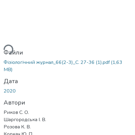
ься...
Файли
Фізіологічний журнал_66(2-3)_С. 27-36 (1).pdf
(1,63
MB)
Дата
2020
Автори
Риков С. О.
Шаргородська І. В.
Розова К. В.
Коркач Ю. П.