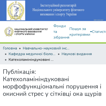
Фонди
Пошук за
та
Статист
критеріями
зібрання
Головна
Навчально-науковий інститут здоров'я, реабілітації та фізичного виховання
Кафедра медичної біології та спортивної дієтології
Наукові видання
Катехоламініндуковані морфофункціональні порушення і окисний стрес у сітківці ока щурів
Публікація:
Катехоламініндуковані
морфофункціональні порушення і
окисний стрес у сітківці ока щурів