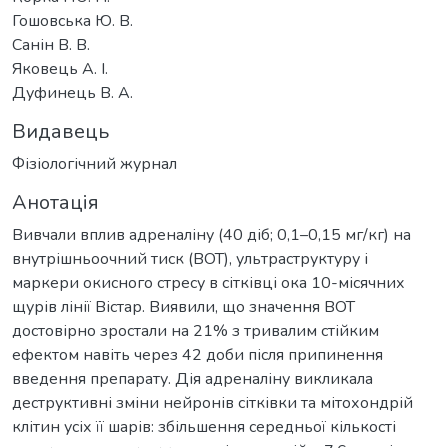
Гошовська Ю. В.
Санін В. В.
Яковець А. І.
Дуфинець В. А.
Видавець
Фізіологічний журнал
Анотація
Вивчали вплив адреналіну (40 діб; 0,1–0,15 мг/кг) на
внутрішньоочний тиск (ВОТ), ультраструктуру і
маркери окисного стресу в сітківці ока 10-місячних
щурів лінії Вістар. Виявили, що значення ВОТ
достовірно зростали на 21% з тривалим стійким
ефектом навіть через 42 доби після припинення
введення препарату. Дія адреналіну викликала
деструктивні зміни нейронів сітківки та мітохондрій
клітин усіх її шарів: збільшення середньої кількості