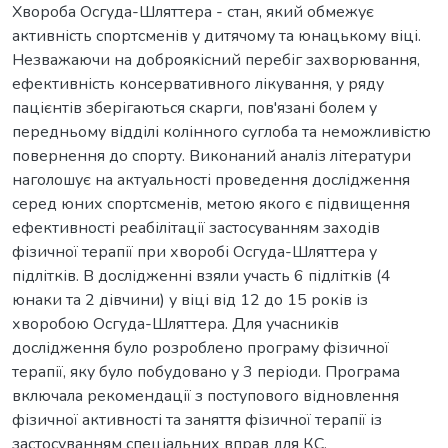
Хвороба Осгуда-Шляттера - стан, який обмежує
активність спортсменів у дитячому та юнацькому віці.
Незважаючи на доброякісний перебіг захворювання,
ефективність консервативного лікування, у ряду
пацієнтів зберігаються скарги, пов'язані болем у
передньому відділі колінного суглоба та неможливістю
повернення до спорту. Виконаний аналіз літератури
наголошує на актуальності проведення дослідження
серед юних спортсменів, метою якого є підвищення
ефективності реабілітації застосуванням заходів
фізичної терапії при хворобі Осгуда-Шляттера у
підлітків. В дослідженні взяли участь 6 підлітків (4
юнаки та 2 дівчини) у віці від 12 до 15 років із
хворобою Осгуда-Шляттера. Для учасників
дослідження було розроблено програму фізичної
терапії, яку було побудовано у 3 періоди. Програма
включала рекомендації з поступового відновлення
фізичної активності та заняття фізичної терапії із
застосуванням спеціальних вправ для КС.