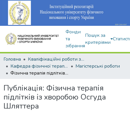
Фонди
Пошук за
та
Статист
критеріями
зібрання
Головна
Кваліфікаційні роботи здобувачів вищої освіти
Кафедра фізичної терапії та ерготерапії
Магістерські роботи
Фізична терапія підлітків із хворобою Осгуда Шляттера
Публікація:
Фізична терапія
підлітків із хворобою Осгуда
Шляттера