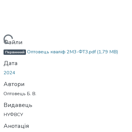
ажиться...
Файли
Оптовець кваліф 2М3-ФТ3.pdf
(1,79 MB)
Первинний
Дата
2024
Автори
Оптовець Б. В.
Видавець
НУФВСУ
Анотація