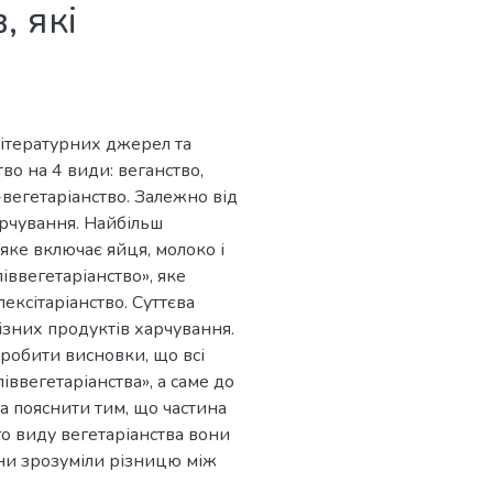
, які
 літературних джерел та
во на 4 види: веганство,
-вегетаріанство. Залежно від
арчування. Найбільш
яке включає яйця, молоко і
іввегетаріанство», яке
лексітаріанство. Суттєва
ізних продуктів харчування.
робити висновки, що всі
іввегетаріанства», а саме до
а пояснити тим, що частина
о виду вегетаріанства вони
ени зрозуміли різницю між