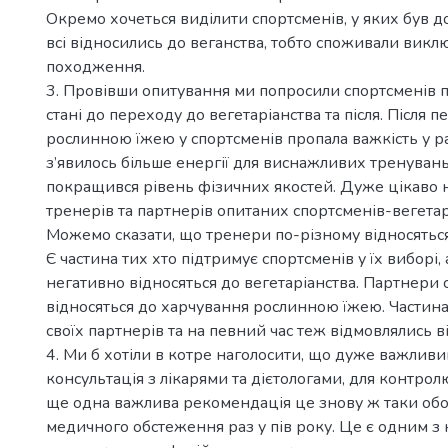
Окремо хочеться виділити спортсменів, у яких був до
всі відносились до веганства, тобто споживали вик
походження.
3. Провівши опитування ми попросили спортсменів п
стані до переходу до вегетаріанства та після. Після 
рослинною їжею у спортсменів пропала важкість у р
з’явилось більше енергії для виснажливих тренувань
покращився рівень фізичних якостей. Дуже цікаво н
тренерів та партнерів опитаних спортсменів-вегетар
Можемо сказати, що тренери по-різному відносяться
Є частина тих хто підтримує спортсменів у їх виборі, 
негативно відносяться до вегетаріанства. Партнери
відносяться до харчування рослинною їжею. Частина
своїх партнерів та на певний час теж відмовлялись ві
4. Ми б хотіли в котре наголосити, що дуже важливи
консультація з лікарями та дієтологами, для контрол
ще одна важлива рекомендація це знову ж таки об
медичного обстеження раз у пів року. Це є одним з