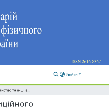
Увійти
Вегетаріанство та інші види нетрадиційного харчування та їх вплив на організм спортсменів, які спеціалізуються у спортивних танцях
иційного