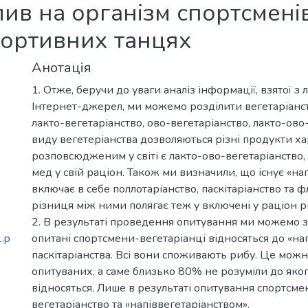
лив на організм спортсменів
портивних танцях
Анотація
1. Отже, беручи до уваги аналіз інформації, взятої з
Інтернет-джерел, ми можемо розділити вегетаріанст
лакто-вегетаріанство, ово-вегетаріанство, лакто-ово
виду вегетеріанства дозволяються різні продукти х
розповсюдженим у світі є лакто-ово-вегетаріанство, 
мед у свій раціон. Також ми визначили, що існує «нап
включає в себе поллотаріанство, паскітаріанство та ф
різниця між ними полягає теж у включені у раціон р
2. В результаті проведення опитування ми можемо з
.p
опитані спортсмени-вегетаріанці відносяться до «нап
паскітаріанства. Всі вони споживають рибу. Це можн
опитуваних, а саме близько 80% не розуміли до яког
відносяться. Лише в результаті опитування спортсм
вегетаріанство та «напіввегетаріанством».