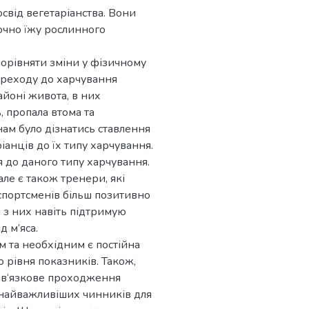
свід вегетаріанства. Вони
лючно їжу рослинного
орівняти зміни у фізичному
переходу до харчування
айоні живота, в них
, пропала втома та
ам було дізнатись ставлення
іанців до їх типу харчування.
 до даного типу харчування.
але є також тренери, які
 спортсменів більш позитивно
 з них навіть підтримую
д м’яса.
м та необхідним є постійна
ю рівня показників. Також,
ов‘язкове проходження
 найважливіших чинників для