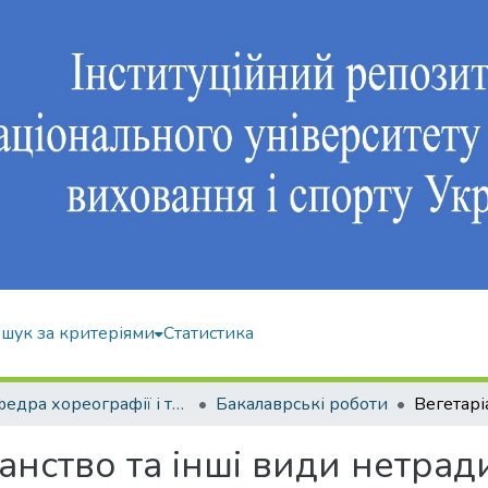
шук за критеріями
Статистика
Кафедра хореографії і танцювальних видів спорту
Бакалаврські роботи
анство та інші види нетрад