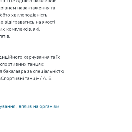
тів. Ще однією важливою
а рівнем навантаження та
обто хвилеподівність
 відіграватись на якості
х комплексів, які,
атів.
диційного харчування та їх
у спортивних танцях:
я бакалавра за спеціальністю
Спортивні танці» / А. В.
чування
,
вплив на організм