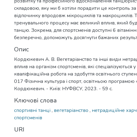
розвитку та професійного вдосконалення танцюрис
складовою, яку ми б хотіли порадити це контроль з
відпочинку впродовж мікроциклів та макроциклів. Т
тренувального процесу має великий вплив, який буде
танцю. Зокрема, для спортсменів доступні 6 вітамінни
безперечно, допоможуть досягнути бажаних результ
Опис
Кордюкевич А. В. Вегетаріанство та інші види нетра
вплив на організм спортсменів, які спеціалізуються 
кваліфікаційна робота на здобуття освітнього ступен
017 Фізична культура і спорт, освітньою програмою «
Кордюкевич. - Київ: НУФВСУ, 2023. - 59 с.
Ключові слова
спортивні танці
,
вегетаріанство
,
нетрадиційне хар
спортсменів
URI