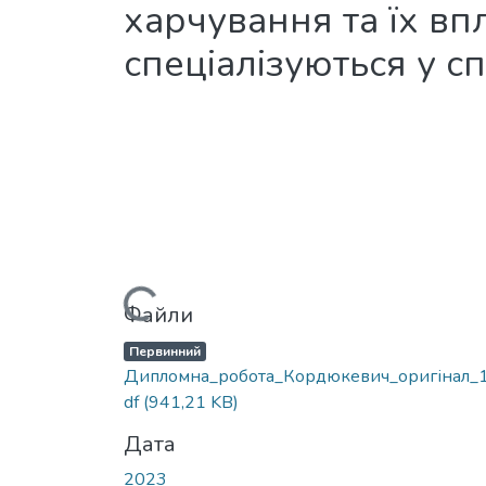
харчування та їх вп
спеціалізуються у с
Вантажиться...
Файли
Первинний
Дипломна_робота_Кордюкевич_оригінал_1
df
(941,21 KB)
Дата
2023